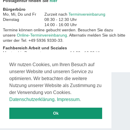
Postagentur finden Sie
hier
Bürgerbüro
Mo, Mi, Do und Fr
Zurzeit nach
Terminvereinbarung
Dienstag
08:30 - 12:30 Uhr
14:00 - 16:00 Uhr
Termine können online gebucht werden. Besuchen Sie dazu
unsere
Online-Terminvereinbarung
. Alternativ melden Sie sich bitte
unter der Tel. +49 5936 9330-33.
Fachbereich Arbeit und Soziales
Montag bis Donnerstag
14:00 - 16:00 Uhr
Freitag
08:30 - 12:30 Uhr
Wir nutzen Cookies, um Ihren Besuch auf
unserer Website und unseren Service zu
optimieren. Wir betrachten die weitere
© 2017 Gemeinde Twist. Alle Rechte vorbehalten.
Nutzung unserer Website als Zustimmung zu
Impressum
Datenschutz
der Verwendung von Cookies.
Datenschutzerklärung
.
Impressum
.
Ok