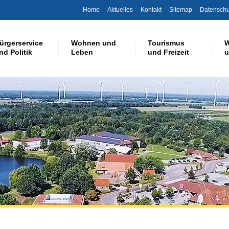
Home
Aktuelles
Kontakt
Sitemap
Datenschu
ürgerservice
Wohnen und
Tourismus
W
nd Politik
Leben
und Freizeit
u