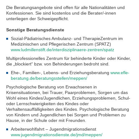
Die Beratungsangebote sind offen für alle Nationalitäten und
Konfessionen. Sie sind kostenlos und die Berater/-innen
unterliegen der Schweigepflicht.
Sonstige Beratungsdienste
Sozial-Pädiatrisches Ambulanz- und TherapieZentrum im
Medizinischen und Pflegerischen Zentrum (SPATZ)
www.ludmillenstift.de/interdisziplinaere-zentren/spatz
Multiprofessionelles Zentrum für behinderte Kinder oder Kinder,
die „blockiert“ bzw. von Behinderungen bedroht sind.
Ehe-, Familien-, Lebens- und Erziehungsberatung
www.efle-
beratung.de/beratungsstellen/meppen/
Psychologische Beratung von Erwachsenen in
Krisensituationen, bei Trauer, Paarproblemen, Sorgen um das
Wohl eines Kindes/Jugendlichen, Erziehungsproblemen, Schul-
oder Lernschwierigkeiten des Kindes oder
Verhaltensauffälligkeiten des Kindes. Psychologische Beratung
von Kindern und Jugendlichen bei Sorgen und Problemen zu
Hause, in der Schule oder mit Freunden.
Arbeiterwohlfahrt – Jugendmigrationsdienst
www.jugendmigrationsdienste.de/jmd/meppen/